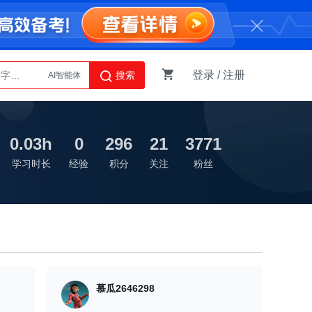
登录
/
注册
搜索
AI智能体
Python
0.03h
0
296
21
3771
学习时长
经验
积分
关注
粉丝
慕瓜2646298