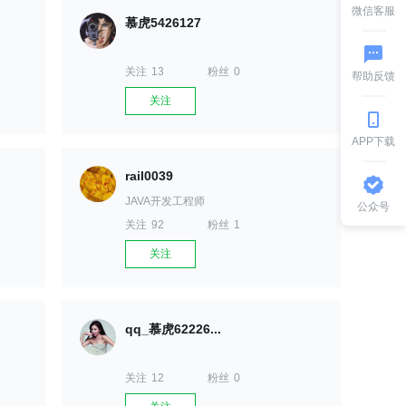
微信客服
慕虎5426127
关注
13
粉丝
0
帮助反馈
关注
APP下载
rail0039
JAVA开发工程师
公众号
关注
92
粉丝
1
关注
qq_慕虎62226...
关注
12
粉丝
0