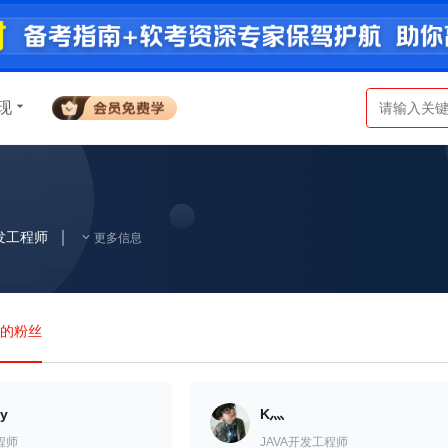
现
开发工程师
更多信息
a的粉丝
y
K灬
程师
JAVA开发工程师