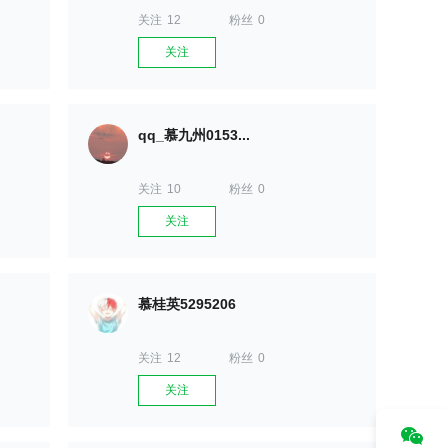
关注
12
粉丝
0
关注
qq_慕九州0153...
关注
10
粉丝
0
关注
慕桂英5295206
关注
12
粉丝
0
关注