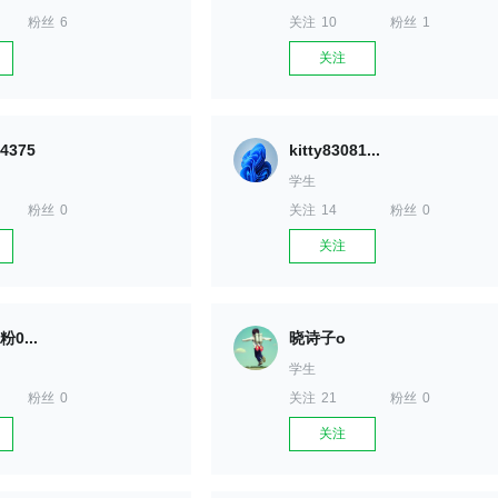
粉丝
6
关注
10
粉丝
1
关注
4375
kitty83081...
学生
粉丝
0
关注
14
粉丝
0
关注
粉0...
晓诗子o
学生
粉丝
0
关注
21
粉丝
0
关注