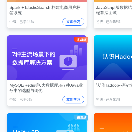
Spark + ElasticSearch 构建电商用户标
JavaScript版
签系统
端算法面试
中级
·
已学44%
立即学习
初级
·
已学58%
MySQL/Redis等6大数据库,在7种Java业
认识Hadoop--基础
务中的选型与调优
中级
·
已学0%
立即学习
初级
·
已学81%