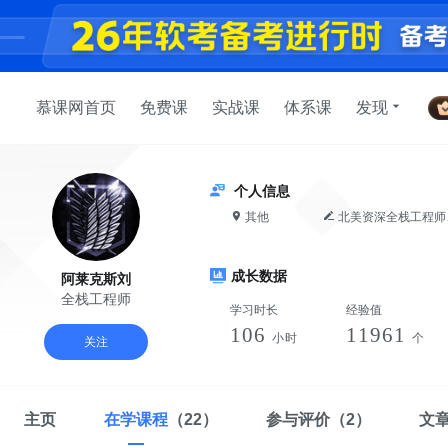
慕课网首页
免费课
实战课
体系课
发现
个人信息
其他
北美资深全栈工程师、web技术专家，10年IT从业经验，精通 React、.Net Core、C# 、Docker、Azure云等技
术，对web研发、高并发
成长数据
阿莱克斯刘
全栈工程师
学习时长
经验值
106
11961
小时
个
关注
主页
在学课程
（22）
参与评价
（2）
文