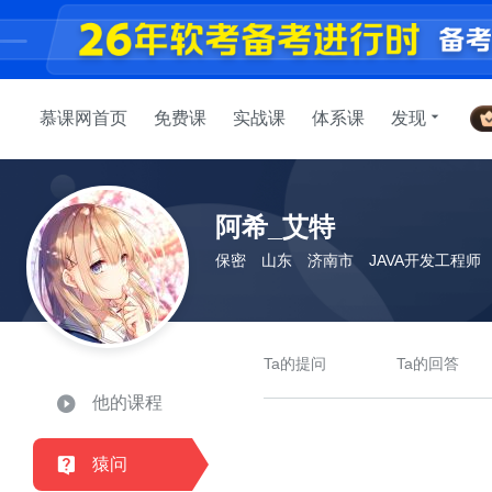
慕课网首页
免费课
实战课
体系课
发现
阿希_艾特
保密
山东
济南市
JAVA开发工程师
Ta的提问
Ta的回答
他的课程
猿问