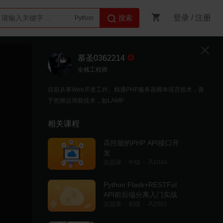
登录
/
注册
搜索
AI智能体
Python
慕圣0362214
全栈工程师
目前从事Web开发工作。精通PHP服务器脚本语言技术，善
于把握运用新技术，如LAMP
相关课程
高性能的PHP API接口开
发
实战课
中级
1044
Python Flask+RESTFul
API前后端分离入门实战
实战课
初级
2061