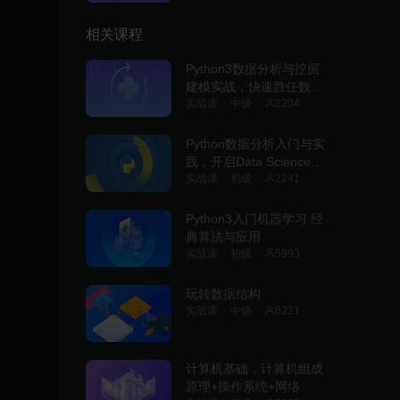
相关课程
Python3数据分析与挖掘
建模实战，快速胜任数据
分析师
实战课
中级
2204
Python数据分析入门与实
践，开启Data Science职
业之旅
实战课
初级
2241
Python3入门机器学习 经
典算法与应用
实战课
初级
5993
玩转数据结构
实战课
中级
6221
计算机基础，计算机组成
原理+操作系统+网络