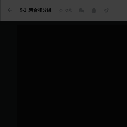
代码语言
9-1 .聚合和分组
收藏