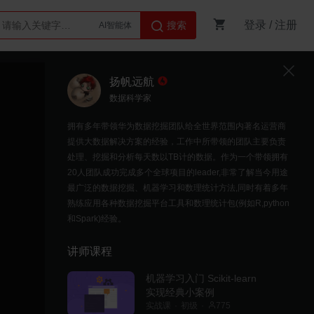
登录
/
注册
搜索
AI智能体
Python
扬帆远航
数据科学家
拥有多年带领华为数据挖掘团队给全世界范围内著名运营商
提供大数据解决方案的经验，工作中所带领的团队主要负责
处理、挖掘和分析每天数以TB计的数据。作为一个带领拥有
20人团队成功完成多个全球项目的leader,非常了解当今用途
最广泛的数据挖掘、机器学习和数理统计方法,同时有着多年
熟练应用各种数据挖掘平台工具和数理统计包(例如R,python
和Spark)经验。
讲师课程
机器学习入门 Scikit-learn
实现经典小案例
实战课
初级
775