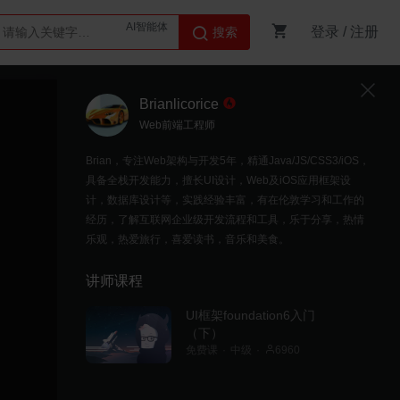
登录
/
注册
搜索
Python
AI智能体
Brianlicorice
Web前端工程师
Brian，专注Web架构与开发5年，精通Java/JS/CSS3/iOS，
具备全栈开发能力，擅长UI设计，Web及iOS应用框架设
计，数据库设计等，实践经验丰富，有在伦敦学习和工作的
经历，了解互联网企业级开发流程和工具，乐于分享，热情
乐观，热爱旅行，喜爱读书，音乐和美食。
讲师课程
UI框架foundation6入门
（下）
免费课
中级
6960