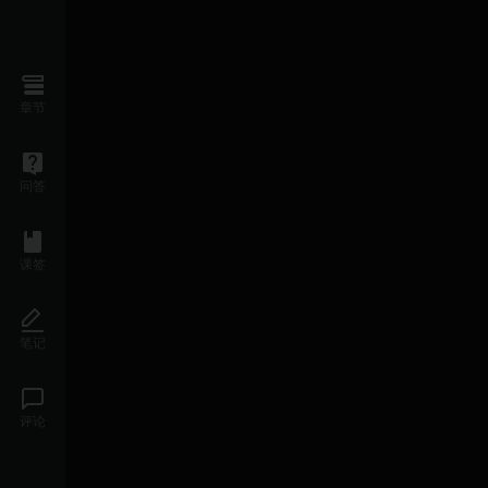
章节
问答
课签
笔记
评论