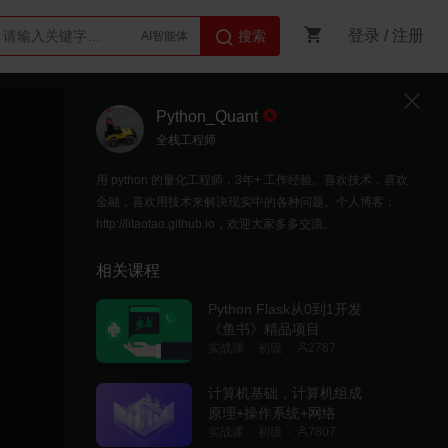
登录
/
注册
搜索
AI智能体
Python
Python_Quant
全栈工程师
用 python 的量化工程师，3年+ 工作经验。喜欢技术，喜欢
金融，喜欢用技术来解决现实中的各种问题。个人博客：
http://litaotao.github.io，欢迎大家多多交流。
相关课程
Python Flask从0到1开发
《鱼书》精品项目
实战课
初级
2787
计算机基础，计算机组成
原理+操作系统+网络
实战课
初级
7807