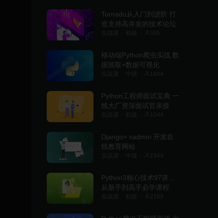
Tornado从入门到进阶 打
造支持高并发的技术论坛
实战课
初级
595
移动端Python爬虫实战 数
据抓取+数据可视化
实战课
中级
1844
Python工程师面试宝典 一
线大厂资深面试官亲授
实战课
初级
1044
Django+ xadmin 开发在
线教育网站
实战课
中级
1944
Python3核心技术97讲，
从新手到高手必学课程
实战课
初级
2169