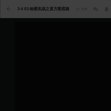
代码语言
3-4 03-绘图实战之直方图思路
收藏