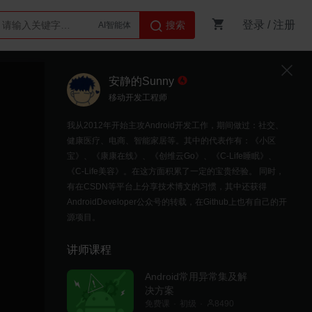
登录
/
注册
搜索
AI智能体
Python
安静的Sunny
移动开发工程师
我从2012年开始主攻Android开发工作，期间做过：社交、
健康医疗、电商、智能家居等。其中的代表作有：《小区
宝》、《康康在线》、《创维云Go》、《C-Life睡眠》、
《C-Life美容》。在这方面积累了一定的宝贵经验。 同时，
有在CSDN等平台上分享技术博文的习惯，其中还获得
AndroidDeveloper公众号的转载，在Github上也有自己的开
源项目。
讲师课程
Android常用异常集及解
决方案
免费课
初级
8490