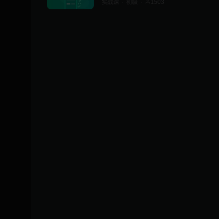
+客户端
实战课
初级
1503