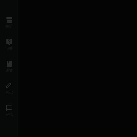
章节
问答
课签
笔记
评论