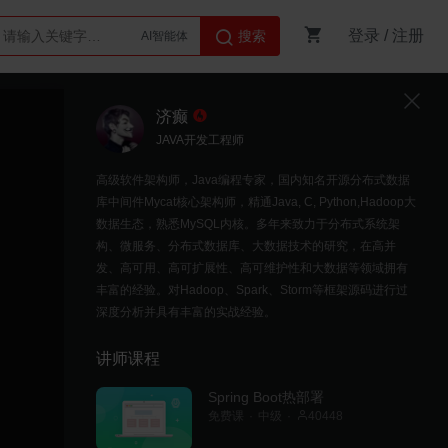
登录
/
注册
搜索
AI智能体
Python
济癫
JAVA开发工程师
高级软件架构师，Java编程专家，国内知名开源分布式数据
库中间件Mycat核心架构师，精通Java, C, Python,Hadoop大
数据生态，熟悉MySQL内核。多年来致力于分布式系统架
构、微服务、分布式数据库、大数据技术的研究，在高并
发、高可用、高可扩展性、高可维护性和大数据等领域拥有
丰富的经验。对Hadoop、Spark、Storm等框架源码进行过
深度分析并具有丰富的实战经验。
讲师课程
Spring Boot热部署
免费课
中级
40448