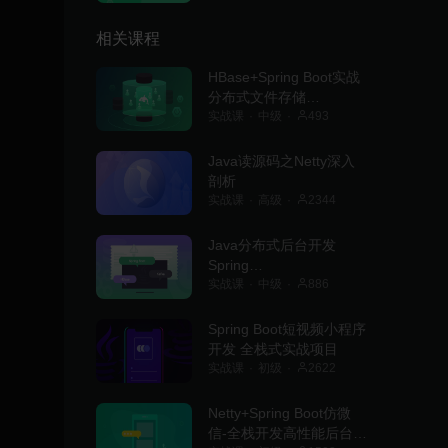
相关课程
HBase+Spring Boot实战
分布式文件存储
（OpenTSDB实战升级）
实战课
中级
493
Java读源码之Netty深入
剖析
实战课
高级
2344
Java分布式后台开发
Spring
Boot+Kafka+HBase
实战课
中级
886
Spring Boot短视频小程序
开发 全栈式实战项目
实战课
初级
2622
Netty+Spring Boot仿微
信-全栈开发高性能后台