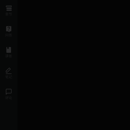
章节
问答
课签
笔记
评论