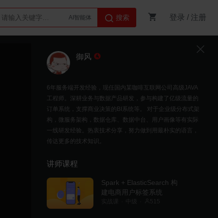
登录
/
注册
搜索
AI智能体
Python
御风
6年服务端开发经验，现任国内某咖啡互联网公司高级JAVA
工程师。深耕业务与数据产品研发，参与构建了亿级流量的
订单系统，支撑商业决策的BI系统等。 对于企业级分布式架
构，微服务架构，数据仓库、数据中台、用户画像等有实际
一线研发经验。热衷技术分享，努力做到用最朴实的语言，
传达更多的技术知识。
讲师课程
Spark + ElasticSearch 构
建电商用户标签系统
实战课
中级
515