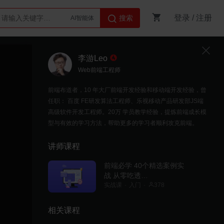
登录
/
注册
搜索
AI智能体
Python
李游Leo
Web前端工程师
前端布道者，10 年大厂前端开发经验和移动端开发经验，曾
任职： 百度 FE研发算法工程师、乐视移动产品研发部JS端
高级软件开发工程师。20万 学员教学经验，提炼前端成长模
型与有效的学习方法，帮助更多的学习者顺利攻克前端。
讲师课程
前端必学 40个精选案例实
战 从零吃透
HTML5+CSS3+JS
实战课
入门
378
相关课程