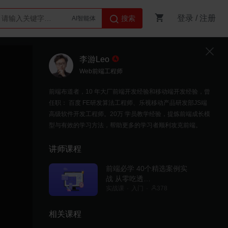
登录
/
注册
搜索
AI智能体
Python
李游Leo
Web前端工程师
前端布道者，10 年大厂前端开发经验和移动端开发经验，曾
任职： 百度 FE研发算法工程师、乐视移动产品研发部JS端
高级软件开发工程师。20万 学员教学经验，提炼前端成长模
型与有效的学习方法，帮助更多的学习者顺利攻克前端。
讲师课程
前端必学 40个精选案例实
战 从零吃透
HTML5+CSS3+JS
实战课
入门
378
相关课程