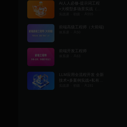
AI人人必修-提示词工程
+大模型多场景实战（丰
富资料)
实战课
初级
555
前端高级工程师（大前端)
体系课
50
前端开发工程师
体系课
63
LLM应用全流程开发 全新
技术+多案例实战+私有化
部署
实战课
初级
191