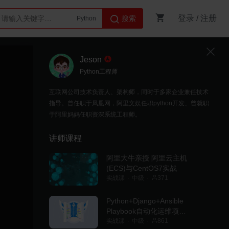
登录
/
注册
搜索
Python
AI智能体
Jeson
Python工程师
互联网公司技术负责人、架构师，同时于多家企业兼任技术
指导。曾任职于凤凰网，阿里文娱任职python开发、曾就职
于阿里妈妈任职资深系统工程师。
讲师课程
阿里大牛亲授 阿里云主机
(ECS)与CentOS7实战
实战课
中级
371
Python+Django+Ansible
Playbook自动化运维项目
实战
实战课
中级
861