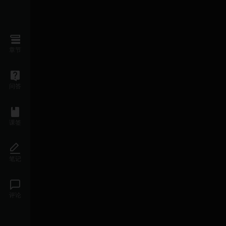
章节
问答
课签
笔记
评论