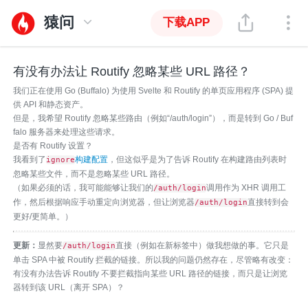
猿问
下载APP
有没有办法让 Routify 忽略某些 URL 路径？
我们正在使用 Go (Buffalo) 为使用 Svelte 和 Routify 的单页应用程序 (SPA) 提
供 API 和静态资产。
但是，我希望 Routify 忽略某些路由（例如“/auth/login”），而是转到 Go / Buf
falo 服务器来处理这些请求。
是否有 Routify 设置？
我看到了
构建配置
，但这似乎是为了告诉 Routify 在构建路由列表时
ignore
忽略某些文件，而不是忽略某些 URL 路径。
（如果必须的话，我可能能够让我们的
调用作为 XHR 调用工
/auth/login
作，然后根据响应手动重定向浏览器，但让浏览器
直接转到会
/auth/login
更好/更简单。）
更新：
显然要
直接（例如在新标签中）做我想做的事。它只是
/auth/login
单击 SPA 中被 Routify 拦截的链接。所以我的问题仍然存在，尽管略有改变：
有没有办法告诉 Routify 不要拦截指向某些 URL 路径的链接，而只是让浏览
器转到该 URL（离开 SPA）？