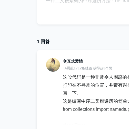
一种二叉搜索树的中序遍历方法：def traverse(self
see whats happening if node is not Non
appening if node.left: io(node.left) 
app",node.data,node.right is None) #ad
1 回答
ed bc node.right is None print("ins
de.right) if self.root is None: retu
交互式爱情
de以下是二叉搜索树的类结构：class Node: def _
TA贡献1712条经验 获得超3个赞
data = data self.left=left self.rig
这段代码是一种非常令人困惑的
#[3]restartb4 app 3 aft app 3 True # <--- I
打印在不寻常的位置，并带有误
写一下。
restartb4 app 6aft app 6 Trueaft app 9 Fal
这是编写中序二叉树遍历的简单
#<-- ordered list of nodes (this
from collections import namedtu
3 6"""在函数到达我指向的点（请参阅[0
句（请参阅）。这是代码在结束之前最后一次
class Tree: