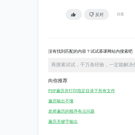
def __init__(self, root):
o调用该函数时），递归将如何继续？另外
self.root = root
反对
回复
4, node.left=3, node.right
如何被调用的，为什么是node=4输入呢
def inorder(self):
def traverse(node):
if node:
没有找到匹配的内容？试试慕课网站内搜索吧
yield from traverse(node.l
yield node
yield from traverse(node.
向你推荐
return traverse(self.root)
PHP遍历并打印指定目录下所有文件
遍历输出不懂
if __name__ == "__main__":
老师遍历的顺序有点问题
Node = namedtuple("Node", "dat
遍历关键字输出
"""
9