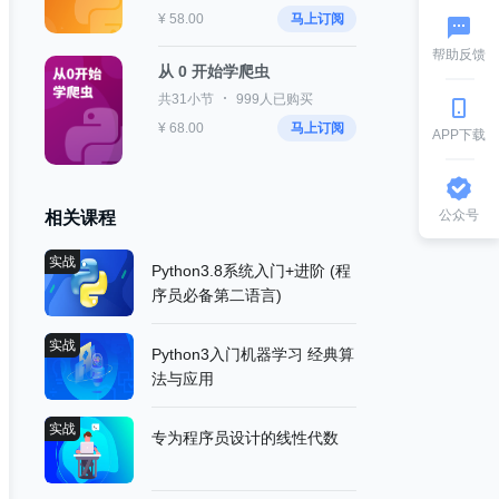
¥ 58.00
马上订阅
帮助反馈
从 0 开始学爬虫
共31小节
999人已购买
¥ 68.00
马上订阅
APP下载
公众号
相关课程
实战
Python3.8系统入门+进阶 (程
序员必备第二语言)
实战
Python3入门机器学习 经典算
法与应用
实战
专为程序员设计的线性代数