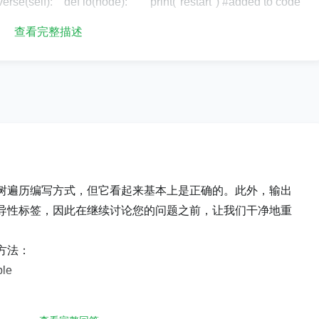
): def io(node): print("restart") #added to code
e: print("b4 app", node.data) #added to code see whats h
查看完整描述
result.append(node.data) if node is not None: print("aft
ded to code see whats happening if node.right: #[1] skipp
ide right") #added to code see whats happening io(no
rn None else: result=[] io(self.root) return resultNo
_init__(self, data, left=None, right=None): self.
ht=right这是遍历 BST 的输出：restartb4 app 9restartb4 app 4
树遍历编写方式，但它看起来基本上是正确的。此外，输出
 thought it would end here? [0]aft app 4 False #[2]inside right
导性标签，因此在继续讨论您的问题之前，让我们干净地重
seinside rightrestartb4 app 17aft app 17 True[3, 4, 6, 9, 17]
方法：
 output is correct)它正在遍历的 BST：""" 9 / \ 4 17 / \
ple
]）之后，node.right是，因此将跳过代码中的None下一条语
调用自身（据我所知？）。if[1]if如果跳过该语句（上次i