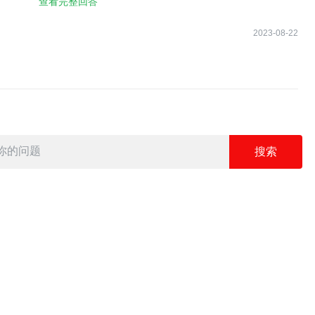
查看完整回答
，从输出中的下一行可以看出（请参阅[2]），它继续node=
2023-08-22
=6，它是node=3的父级并提前传递到函数中（请参阅[3]）。那么io函数又是
？
eft)
right)
a left right")