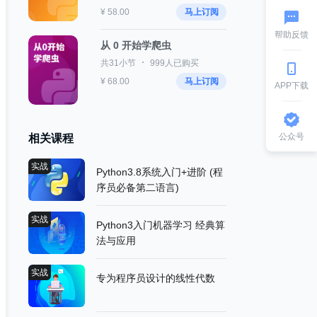
¥ 58.00
马上订阅
帮助反馈
从 0 开始学爬虫
共31小节
999人已购买
¥ 68.00
马上订阅
APP下载
公众号
相关课程
实战
Python3.8系统入门+进阶 (程
序员必备第二语言)
实战
Python3入门机器学习 经典算
法与应用
实战
专为程序员设计的线性代数