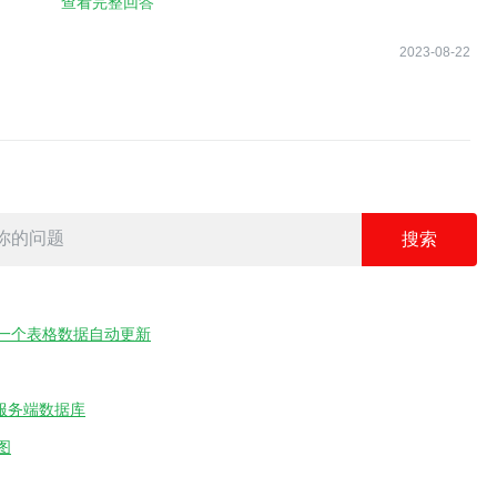
p(lambda row: dictionary_val[row]).sum(axis=1) # Note not cr
查看完整回答
existing one
2023-08-22
 Total_Price
l 12.18
es 3.19
es 11.68
s 3.69
后，另一个表格数据自动更新
到服务端数据库
图