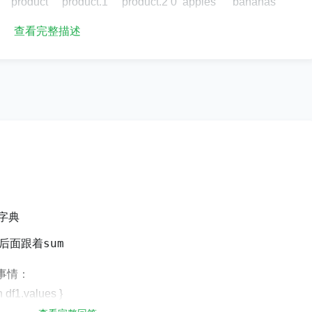
2： product product.1 product.2 0 apples bananas
ges2 Olive Oil bananas oranges3 lemons apples
查看完整描述
列是基于第一个数据框中每个项目的价格的价格总和。所以期望
.2 total_price 0 apples bananas Olive Oil 12.1
92 Olive Oil bananas oranges 11.683 lemons
这一目标的最佳方法是什么？我尝试合并 df2 中每一列的名称上的数
 df2 获取更多列时。df = pd.merge(df1, df2, how
ct')df = pd.merge(df1, df2, how='right', left_on='product', right
w='right', left_on='product', right_on='product.2') df['Total_Pr
的字典
sum
后面跟着
事情：
in df1.values }