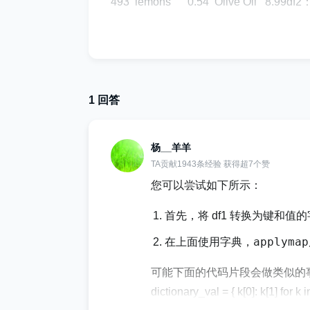
493 lemons 0.54 Olive Oil 8.99df
Olive Oil1 bananas lemons oran
bananas我希望第二个数据框中的一
的结果是： product product.1 product
1 回答
81 bananas lemons oranges 3.1
apples bananas 3.69实现
杨__羊羊
据帧，但这似乎很耗时，特别是当 df1 获取更多行而
TA贡献1943条经验 获得超7个赞
='right', left_on='product', right_on='produ
您可以尝试如下所示：
_on='product.1')df = pd.merge(df1, df2, ho
首先，将 df1 转换为键和值
ice'] = df['price']+df['price.1']+df['price.2']
applymap
在上面使用字典，
可能下面的代码片段会做类似的
dictionary_val = { k[0]: k[1] for k 