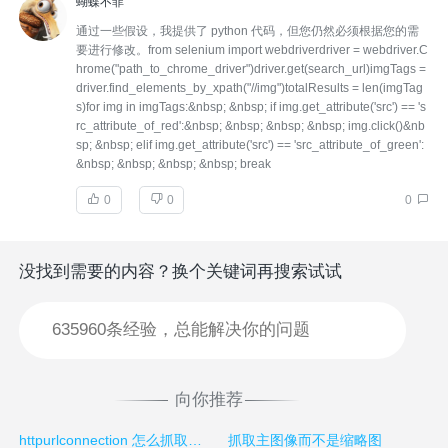
蝴蝶不菲
通过一些假设，我提供了 python 代码，但您仍然必须根据您的需
要进行修改。from selenium import webdriverdriver = webdriver.C
hrome("path_to_chrome_driver")driver.get(search_url)imgTags =
driver.find_elements_by_xpath("//img")totalResults = len(imgTag
s)for img in imgTags:&nbsp; &nbsp; if img.get_attribute('src') == 's
rc_attribute_of_red':&nbsp; &nbsp; &nbsp; &nbsp; img.click()&nb
sp; &nbsp; elif img.get_attribute('src') == 'src_attribute_of_green':
&nbsp; &nbsp; &nbsp; &nbsp; break
0
0
0
没找到需要的内容？换个关键词再搜索试试
向你推荐
​httpurlconnection 怎么抓取动态页面
抓取主图像而不是缩略图