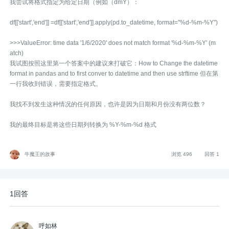
我尝试将格式指定为给定日期（例如（dmY）：
df[['start','end']] =df[['start','end']].apply(pd.to_datetime, format=''%d-%m-%Y'')
>>>ValueError: time data '1/6/2020' does not match format '%d-%m-%Y' (m
atch)
我试图按照这里第一个答案中的建议来打破它：How to Change the datetime
format in pandas and to first conver to datetime and then use strftime 但在第
一行我收到错误，需要指定格式。
我找不到发生这种情况的任何原因，也许是因为日期和月份没有两位数？
我的最终目标是将这些日期列转换为 %Y-%m-%d 格式
牛魔王的故事
浏览 496
回答 1
1回答
呼如林