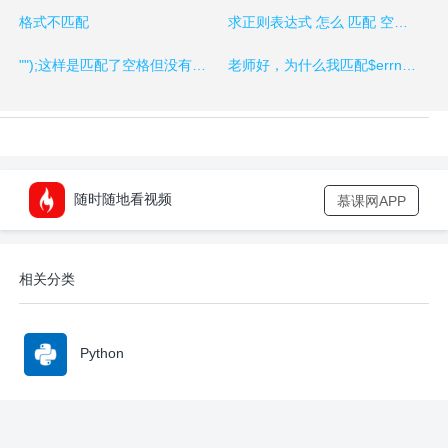
格式不匹配
求正则表达式 怎么 匹配 空格和 "." 点号 。str = str.replace(/\s/gi
"");这样是匹配了空格但没有点号。
老师好，为什么我匹配$errno时，不能匹配到错误常量，但是能匹配到错误编号呢？？
随时随地看视频
慕课网APP
相关分类
Python