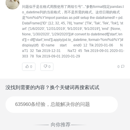
问题似乎是在格式周围使用了两组引号''...''参数format指定pandas.t
o_datetime列的当前格式，而不是所需的格式。这些日期的格式
是'%m/%d/%Y'import pandas as pd# setup the dataframedf = pd.
DataFrame({'ID': [12, 32, 45, 78], 'name': ['Tik', 'Tak', 'Tek', 'Tok'], 'st
art': ['1/6/2020', '12/31/2019', '9/1/2019', '9/1/2019'], 'end': [None,
None, '1/30/2020', '1/29/2020']})# convert to datetimedf[['start','en
d']] = df[['start','end']].apply(pd.to_datetime, format='%m/%d/%Y')#
display(df) ID name start end0 12 Tik 2020-01-06 N
aT1 32 Tak 2019-12-31 NaT2 45 Tek 2019-09-01 2020-01-
303 78 Tok 2019-09-01 2020-01-29
0
0
0
没找到需要的内容？换个关键词再搜索试试
向你推荐