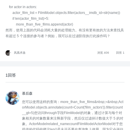
for actor in actors:
actor_film_list = FilmModel.objects.filter(actors__imdb_id=str(name))
if len(actor_film_list)>5:
more_than_five_films.append(actor)
然而，使用上面的代码会消耗大量的处理能力。有没有更有效的方法来查找具
有超过 5 个连接的参与者？例如，我可以在过滤阶段执行此操作吗？
凤凰求蛊
浏览 406
回答 1
1回答
慕后森
您可以使用这样的查询：more_than_five_films&nbsp;=&nbsp;Act
orModel.objects.annotate(count=Count('film_actors')).filter(count
__gt=5)您访问through字段FilmModel的对象，通过计算与每个对
象相关的对象数量来注释新字段，然后仅过滤掉计数值大于 5 的对
象。ActorModelrelated_namecountFilmModelActorModel对于您
提供的代码的建议len()是永远不要在查询集上使用，因为它会评估