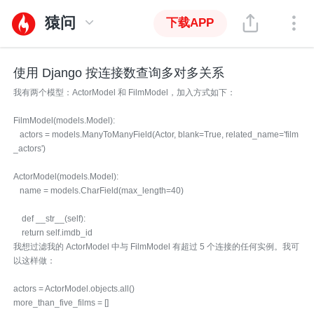
猿问
下载APP
使用 Django 按连接数查询多对多关系
我有两个模型：ActorModel 和 FilmModel，加入方式如下：
FilmModel(models.Model):
actors = models.ManyToManyField(Actor, blank=True, related_name='film
_actors')
ActorModel(models.Model):
name = models.CharField(max_length=40)
def __str__(self):
return self.imdb_id
我想过滤我的 ActorModel 中与 FilmModel 有超过 5 个连接的任何实例。我可
以这样做：
actors = ActorModel.objects.all()
more_than_five_films = []