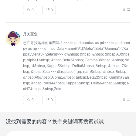
0
0
0
月关宝盒
您在寻找这样的东西吗？>>> import pandas as pd>>> import num
py as np>>> df = pd.DataFrame({'A':['Alpha','Beta','Gamma','-','Ka
ppa','Delta','-','Zeta']})>>> df&nbsp; &nbsp; &nbsp; &nbsp;A0&nbs
p; Alpha1&nbsp; &nbsp;Beta2&nbsp; Gamma3&nbsp; &nbsp; &n
bsp; -4&nbsp; Kappa5&nbsp; Delta6&nbsp; &nbsp; &nbsp; -7&n
bsp; &nbsp;Zeta>>> df.replace('-',np.nan)&nbsp; &nbsp; &nbsp;
&nbsp;A0&nbsp; Alpha1&nbsp; &nbsp;Beta2&nbsp; Gamma3&n
bsp; &nbsp; NaN4&nbsp; Kappa5&nbsp; Delta6&nbsp; &nbsp; N
aN7&nbsp; &nbsp;Zeta
0
0
0
没找到需要的内容？换个关键词再搜索试试