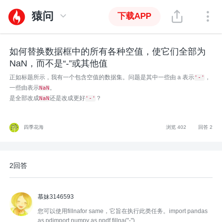
猿问
下载APP
如何替换数据框中的所有各种空值，使它们全部为
NaN，而不是“-”或其他值
正如标题所示，我有一个包含空值的数据集。问题是其中一些由 a 表示
，
'-'
一些由表示
。
NaN
是全部改成
还是改成更好
？
NaN
'-'
四季花海
浏览 402
回答 2
2回答
慕妹3146593
您可以使用fillnafor same，它旨在执行此类任务。import pandas
as pdimport numpy as npdf.fillna("-")