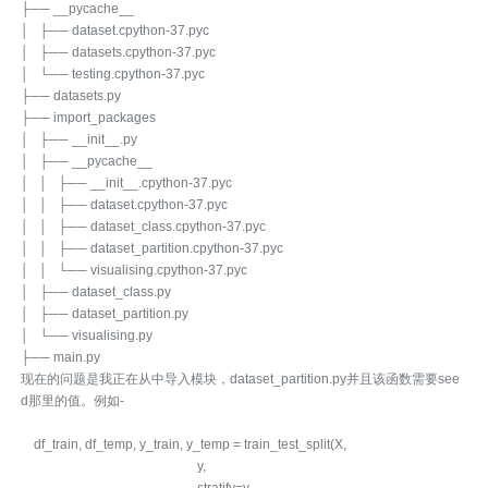
├── __pycache__
│ ├── dataset.cpython-37.pyc
│ ├── datasets.cpython-37.pyc
│ └── testing.cpython-37.pyc
├── datasets.py
├── import_packages
│ ├── __init__.py
│ ├── __pycache__
│ │ ├── __init__.cpython-37.pyc
│ │ ├── dataset.cpython-37.pyc
│ │ ├── dataset_class.cpython-37.pyc
│ │ ├── dataset_partition.cpython-37.pyc
│ │ └── visualising.cpython-37.pyc
│ ├── dataset_class.py
│ ├── dataset_partition.py
│ └── visualising.py
├── main.py
现在的问题是我正在从中导入模块，dataset_partition.py并且该函数需要see
d那里的值。例如-
df_train, df_temp, y_train, y_temp = train_test_split(X,
y,
stratify=y,