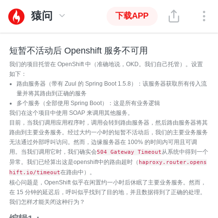
猿问
下载APP
短暂不活动后 Openshift 服务不可用
我们的项目托管在 OpenShift 中（准确地说，OKD。我们自己托管）。设置
如下：
路由服务器（带有 Zuul 的 Spring Boot 1.5.8）：该服务器获取所有传入流
量并将其路由到正确的服务
多个服务（全部使用 Spring Boot）：这是所有业务逻辑
我们在这个项目中使用 SOAP 来调用其他服务。
目前，当我们调用应用程序时，调用会转到路由服务器，然后路由服务器将其
路由到主要业务服务。经过大约一小时的短暂不活动后，我们的主要业务服务
无法通过外部呼叫访问。然而，边缘服务器在 100% 的时间内可用且可调
用。当我们调用它时，我们确实会
从系统中得到一个
504 Gateway Timeout
异常。我们已经算出这是openshift中的路由超时（
haproxy.router.opens
在路由中）。
hift.io/timeout
核心问题是，OpenShift 似乎在闲置约一小时后休眠了主要业务服务。然而，
在 15 分钟的延迟后，呼叫似乎找到了目的地，并且数据得到了正确的处理。
我们怎样才能关闭这种行为？