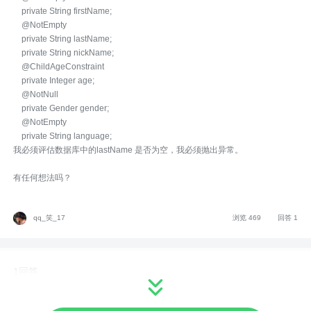
private String firstName;
@NotEmpty
private String lastName;
private String nickName;
@ChildAgeConstraint
private Integer age;
@NotNull
private Gender gender;
@NotEmpty
private String language;
我必须评估数据库中的lastName 是否为空，我必须抛出异常。
有任何想法吗？
qq_笑_17
浏览 469
回答 1
1回答