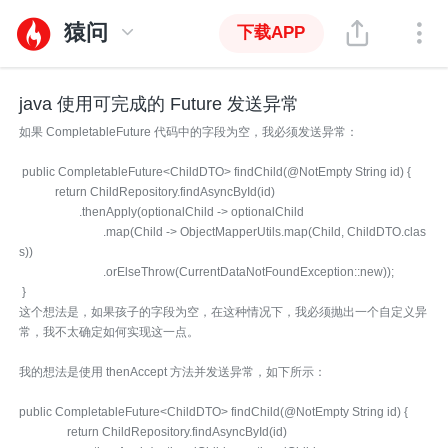
猿问
下载APP
java 使用可完成的 Future 发送异常
如果 CompletableFuture 代码中的字段为空，我必须发送异常：
public CompletableFuture<ChildDTO> findChild(@NotEmpty String id) {
return ChildRepository.findAsyncById(id)
.thenApply(optionalChild -> optionalChild
.map(Child -> ObjectMapperUtils.map(Child, ChildDTO.clas
s))
.orElseThrow(CurrentDataNotFoundException::new));
}
这个想法是，如果孩子的字段为空，在这种情况下，我必须抛出一个自定义异
常，我不太确定如何实现这一点。
我的想法是使用 thenAccept 方法并发送异常，如下所示：
public CompletableFuture<ChildDTO> findChild(@NotEmpty String id) {
return ChildRepository.findAsyncById(id)