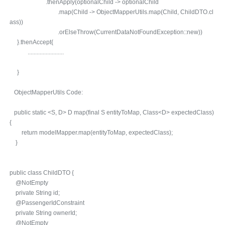
.thenApply(optionalChild -> optionalChild
.map(Child -> ObjectMapperUtils.map(Child, ChildDTO.cl
ass))
.orElseThrow(CurrentDataNotFoundException::new))
}.thenAccept{
........................
}
ObjectMapperUtils Code:
public static <S, D> D map(final S entityToMap, Class<D> expectedClass)
{
return modelMapper.map(entityToMap, expectedClass);
}
public class ChildDTO {
@NotEmpty
private String id;
@PassengerIdConstraint
private String ownerId;
@NotEmpty