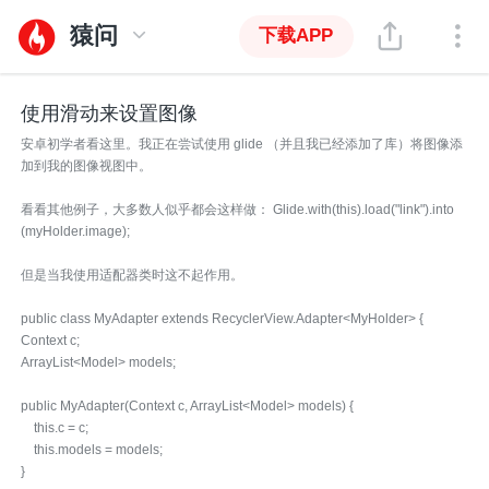
猿问
下载APP
使用滑动来设置图像
安卓初学者看这里。我正在尝试使用 glide （并且我已经添加了库）将图像添
加到我的图像视图中。
看看其他例子，大多数人似乎都会这样做： Glide.with(this).load("link").into
(myHolder.image);
但是当我使用适配器类时这不起作用。
public class MyAdapter extends RecyclerView.Adapter<MyHolder> {
Context c;
ArrayList<Model> models;
public MyAdapter(Context c, ArrayList<Model> models) {
this.c = c;
this.models = models;
}