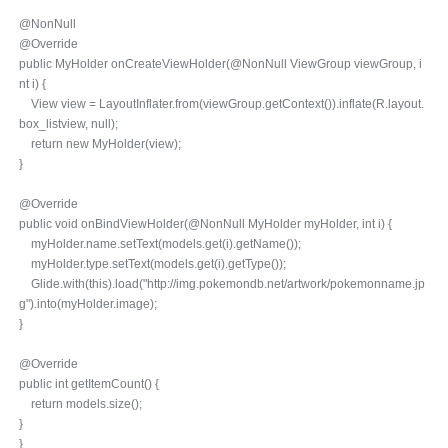
@NonNull
@Override
public MyHolder onCreateViewHolder(@NonNull ViewGroup viewGroup, i
nt i) {
View view = LayoutInflater.from(viewGroup.getContext()).inflate(R.layout.
box_listview, null);
return new MyHolder(view);
}
@Override
public void onBindViewHolder(@NonNull MyHolder myHolder, int i) {
myHolder.name.setText(models.get(i).getName());
myHolder.type.setText(models.get(i).getType());
Glide.with(this).load("http://img.pokemondb.net/artwork/pokemonname.jp
g").into(myHolder.image);
}
@Override
public int getItemCount() {
return models.size();
}
}