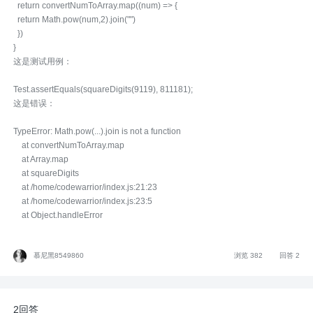
return convertNumToArray.map((num) => {
return Math.pow(num,2).join("")
})
}
这是测试用例：
Test.assertEquals(squareDigits(9119), 811181);
这是错误：
TypeError: Math.pow(...).join is not a function
at convertNumToArray.map
at Array.map
at squareDigits
at /home/codewarrior/index.js:21:23
at /home/codewarrior/index.js:23:5
at Object.handleError
慕尼黑8549860
浏览 382
回答 2
2回答