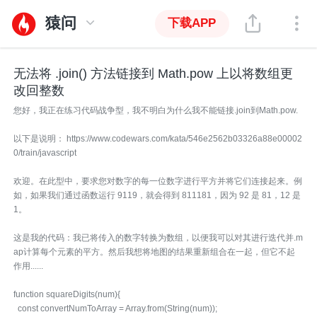
猿问
下载APP
无法将 .join() 方法链接到 Math.pow 上以将数组更
改回整数
您好，我正在练习代码战争型，我不明白为什么我不能链接.join到Math.pow.
以下是说明： https://www.codewars.com/kata/546e2562b03326a88e00002
0/train/javascript
欢迎。在此型中，要求您对数字的每一位数字进行平方并将它们连接起来。例
如，如果我们通过函数运行 9119，就会得到 811181，因为 92 是 81，12 是
1。
这是我的代码：我已将传入的数字转换为数组，以便我可以对其进行迭代并.m
ap计算每个元素的平方。然后我想将地图的结果重新组合在一起，但它不起
作用......
function squareDigits(num){
const convertNumToArray = Array.from(String(num));