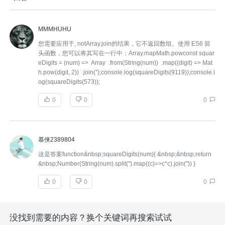
MMMHUHU
您需要应用于, notArray.join的结果，它不返回数组。使用 ES6 箭
头函数，您可以将其写在一行中：Array.mapMath.powconst squar
eDigits = (num) => Array .from(String(num)) .map((digit) => Mat
h.pow(digit, 2)) .join('');console.log(squareDigits(9119));console.l
og(squareDigits(573));
0
0
0
慕侠2389804
这是答案function&nbsp;squareDigits(num){ &nbsp;&nbsp;return
&nbsp;Number(String(num).split('').map((c)=>c*c).join('')) }
0
0
0
没找到需要的内容？换个关键词再搜索试试