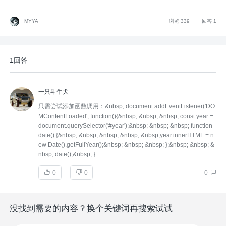
MYYA
浏览 339
回答 1
1回答
一只斗牛犬
只需尝试添加函数调用：&nbsp; document.addEventListener('DO
MContentLoaded', function(){&nbsp; &nbsp; &nbsp; const year =
document.querySelector('#year');&nbsp; &nbsp; &nbsp; function
date() {&nbsp; &nbsp; &nbsp; &nbsp; &nbsp;year.innerHTML = n
ew Date().getFullYear();&nbsp; &nbsp; &nbsp; };&nbsp; &nbsp; &
nbsp; date();&nbsp; }
0
0
0
没找到需要的内容？换个关键词再搜索试试