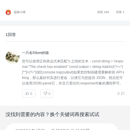
猛跑小猪
浏览 346
回答 1
1回答
一只名叫tom的猫
您可以使用正则表达式来匹配"s 之间的文本：const string = 'respo
nse:"The check has enabled" 'const output = string.match(/(?<=")
[^"]+(?=")/)[0];console.log(output)如果您控制创建需要解析的 API s
tring，那么最好对其进行更改，以便它为您提供 JSON，然后您可
以使用JSON.parse它，并且只需访问.response对象的属性即可。
0
0
0
没找到需要的内容？换个关键词再搜索试试