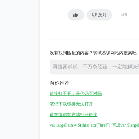
const images = [
{ src: url },
反对
回复
]
if (window.chocolatInstance)
window.chocolatInstance.cl
没有找到匹配的内容？试试慕课网站内搜索吧
}
window.chocolatInstance = Ch
向你推荐
chocolatInstance.open();
链接打不开，是代码不对吗
e.preventDefault();
笔记下载链接无法打开
});
请在微信客户端打开链接
var largePath = $(this).attr("href");写成var $lar