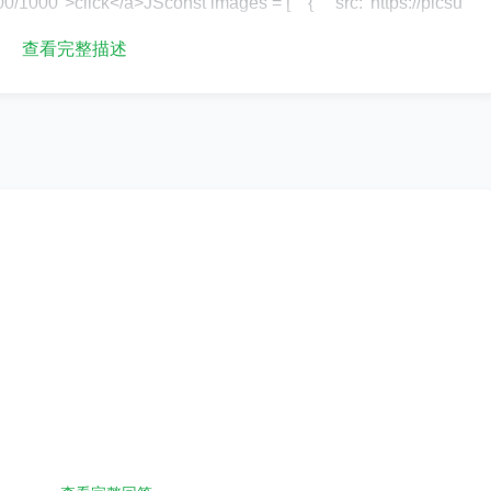
/1000">click</a>JSconst images = [ { src: 'https://picsu
a' }]const { api } = Chocolat(images, {})$('a').on('click', fun
查看完整描述
ref'); api.open(); e.preventDefault();});我想要巧克力从我的链接中获取