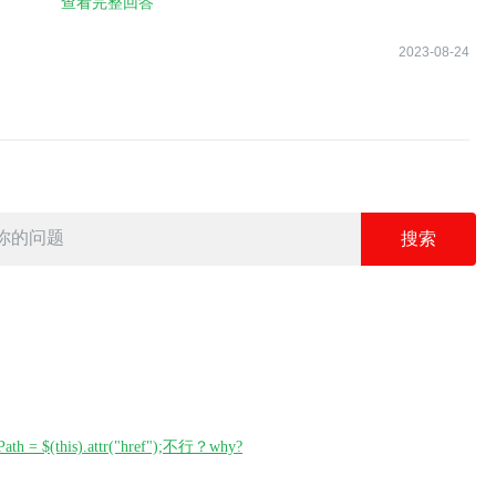
查看完整回答
2023-08-24
 {
ose();
ocolat(images, {}).api
gePath = $(this).attr("href");不行？why?