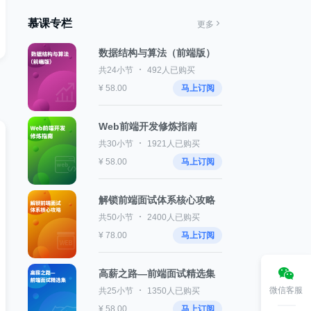
慕课专栏
更多
数据结构与算法（前端版）
共24小节
492人已购买
¥ 58.00
马上订阅
Web前端开发修炼指南
共30小节
1921人已购买
¥ 58.00
马上订阅
解锁前端面试体系核心攻略
共50小节
2400人已购买
¥ 78.00
马上订阅
高薪之路—前端面试精选集
微信客服
共25小节
1350人已购买
¥ 58.00
马上订阅