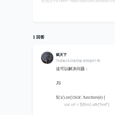
记语言<a href="https://picsum.photos/1000
m.photos/1000/1000', title: 'image caption 
ction(e) { var url = $(this).attr('h
var url，而不是 const 图像。小提琴
1 回答
弑天下
TA贡献1818条经验 获得超8个赞
这可以解决问题：
JS
$('a').on('click', function(e) {
var url = $(this).attr('href');