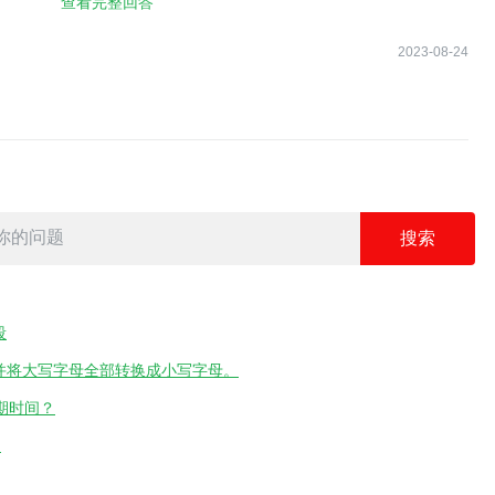
查看完整回答
2023-08-24
 str.replaceAll(/([A-Z])/g, '_$1').toUpperCase().slice(1); }
ToCaps);
段
并将大写字母全部转换成小写字母。
日期时间？
？