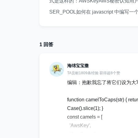
式是这样的：AWSKeyAWS秘密认知用户
SER_POOL如何在 javascript
1 回答
海绵宝宝撒
TA贡献1809条经验 获得超8个赞
编辑：抱歉我忘了将它们设为大
function camelToCaps(str) { return 
Case().slice(1); }
const camels = [
'AwsKey',
'AwsSecret',