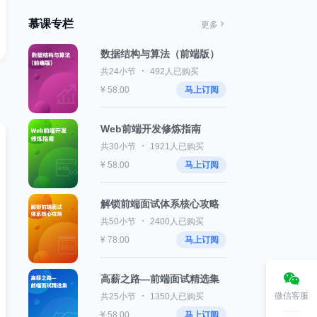
慕课专栏
更多
数据结构与算法（前端版）
共24小节
492人已购买
¥ 58.00
马上订阅
Web前端开发修炼指南
共30小节
1921人已购买
¥ 58.00
马上订阅
解锁前端面试体系核心攻略
共50小节
2400人已购买
¥ 78.00
马上订阅
高薪之路—前端面试精选集
微信客服
共25小节
1350人已购买
¥ 58.00
马上订阅