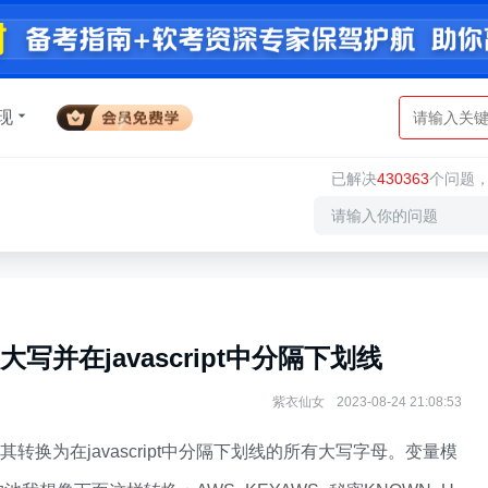
现
已解决
430363
个问题
并在javascript中分隔下划线
紫衣仙女
2023-08-24 21:08:53
换为在javascript中分隔下划线的所有大写字母。变量模