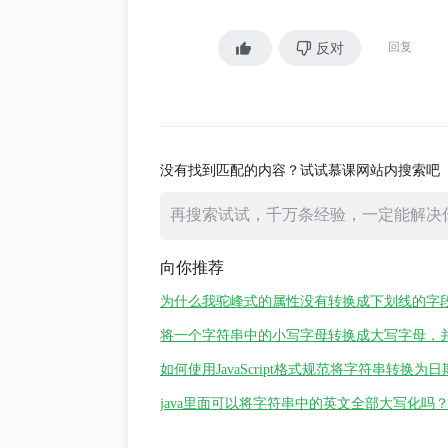
'CognitoUserPool',
];
反对
回复
function camelToCaps(str) { return
const caps = camels.map(camel
没有找到匹配的内容？试试慕课网站内搜索吧
console.log(caps);
向你推荐
为什么我驼峰式的属性没有转换成下划线的字
将一个字符串中的小写字母转换成大写字母，
如何使用JavaScript格式规范将字符串转换为
java里面可以将字符串中的英文全部大写化吗