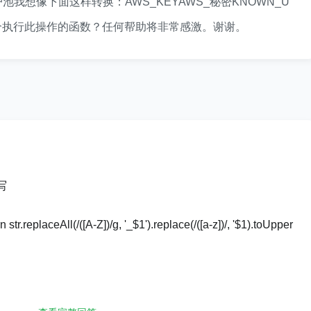
池我想像下面这样转换：AWS_KEYAWS_秘密KNOWN_U
 中编写一个执行此操作的函数？任何帮助将非常感激。谢谢。
写
str.replaceAll(/([A-Z])/g, '_$1').replace(/([a-z])/, '$1).toUpper