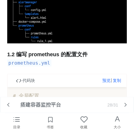
1.2 编写 prometheus 的配置文件
prometheus.yml
代码块
预览
复制
# 全局配置
global
:
搭建容器监控平台
28/31
# 每5s收集一次数据
scrape_interval
:
 5s

A
# 每5s执行一次告警规则检测
目录
书签
收藏
大小
evaluation_interval
:
 5s
