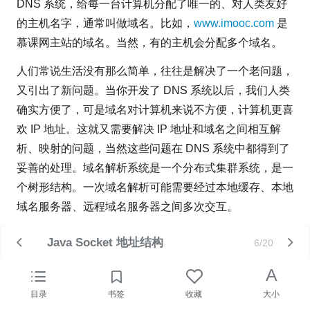
DNS 系统，给每一台计算机分配了唯一的、对人类友好
的主机名字，通常叫做域名。比如，
www.imooc.com
是
慕课网主站的域名。当然，有的主机会分配多个域名。
人们常说生活没有那么简单，往往是解决了一个老问题，
又引出了新问题。当你开发了 DNS 系统以后，我们人类
确实方便了，可是域名对计算机来说不方便，计算机更喜
欢 IP 地址。这就又需要解决 IP 地址和域名之间相互解
析、映射的问题，当然这些问题在 DNS 系统中都得到了
妥善的处理。域名解析系统是一个分布式集群系统，是一
个树形结构。一次域名解析可能需要经过本地缓存、本地
域名服务器、远程域名服务器之间多次交互。
从上面的描述可以看出，IP 地址和域名之间的相互解析
Java Socket 地址结构
6/20
是一套非常复杂的机制。好在操作系统将这一套复杂的机
A
制进行了封装，以 API 的形式提供给网络程序员，这样
极大的简化了编程的复杂度。
目录
书签
收藏
大小