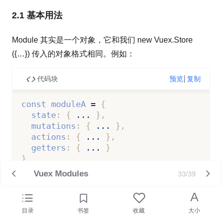
2.1 基本用法
Module 其实是一个对象，它和我们 new Vuex.Store
({…}) 传入的对象格式相同。例如：
代码块
预览
复制
const
 moduleA 
=
{
  state
:
{
...
}
,
  mutations
:
{
...
}
,
  actions
:
{
...
}
,
  getters
:
{
...
}
}
Vuex Modules
33/39
const
 moduleB 
=
{
  state
:
{
...
}
,
A
  mutations
:
{
...
}
,
目录
书签
收藏
大小
  actions
:
{
...
}