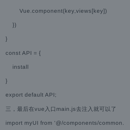
Vue.component(key,views[key])
})
}
const API = {
install
}
export default API;
三，最后在vue入口main.js去注入就可以了
import myUI from '@/components/common.