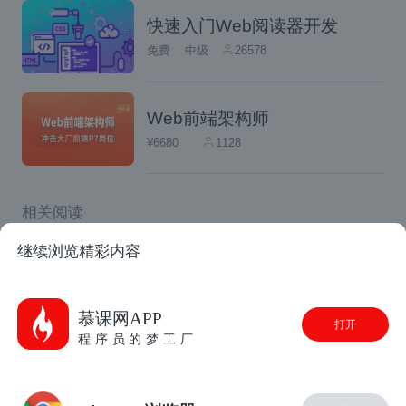
快速入门Web阅读器开发
免费
中级
26578
Web前端架构师
¥6680
1128
相关阅读
大白话Vue2.x-组件间通讯
继续浏览精彩内容
vue2.0父子组件以及非父子组件如何通信
VueJS简明教程(二)之组件
慕课网APP
打开
程序员的梦工厂
Vue 组件通信
vue 6种通信总结