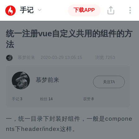
手记
下载APP
统一注册vue自定义共用的组件的方
法
慕梦前来
2020-03-29 13:05:15
浏览 7253
慕梦前来
关注TA
手记
3
粉丝
14
获赞
8
一，统一目录下封装好组件，一般是compone
nts下header/index这样。