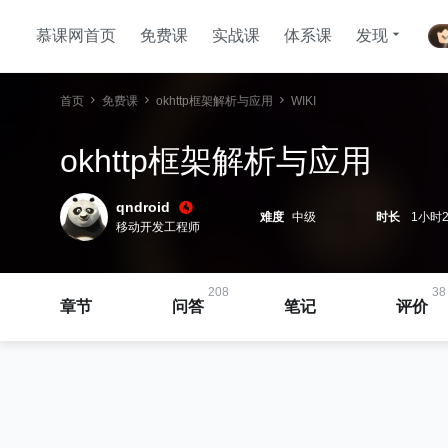
慕课网首页
免费课
实战课
体系课
发现
首页
免费课
okhttp框架解析与应用
WIKI
okhttp框架解析与应用
qndroid
难度
中级
时长
1小时2
移动开发工程师
208
38
章节
问答
笔记
评价