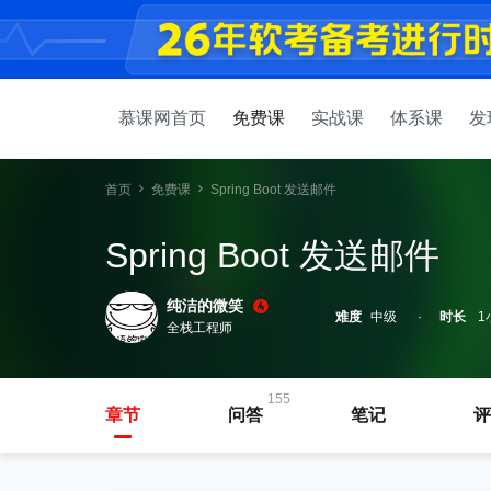
慕课网首页
免费课
实战课
体系课
发
首页
免费课
Spring Boot 发送邮件
Spring Boot 发送邮件
纯洁的微笑
难度
中级
时长
1
全栈工程师
155
章节
问答
笔记
评