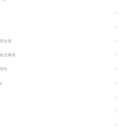
库分表
分布式事务
等性
a