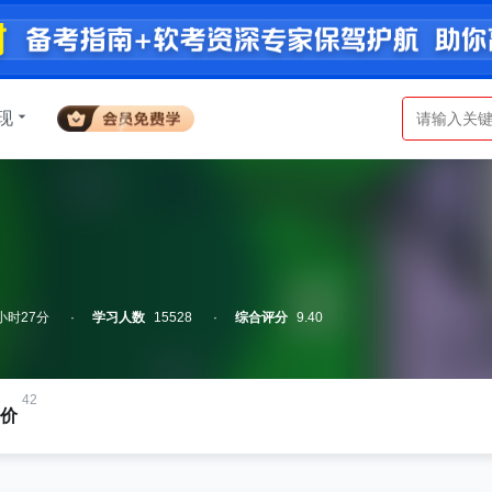
现
小时27分
学习人数
15528
综合评分
9.40
42
价