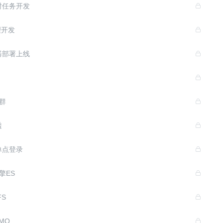
时任务开发
理开发
器部署上线
群
透
单点登录
擎ES
FS
MQ