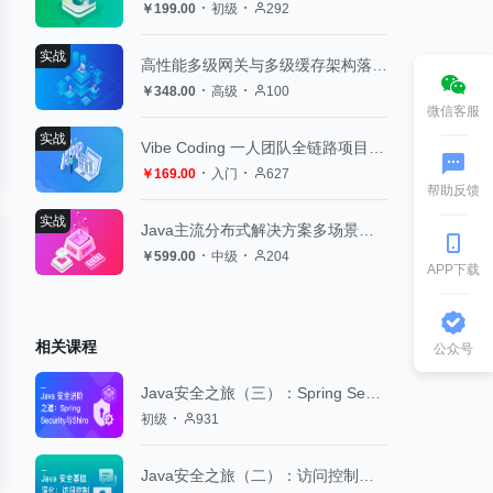
￥199.00
初级
292
实战
高性能多级网关与多级缓存架构落地实战
￥348.00
高级
100
微信客服
实战
Vibe Coding 一人团队全链路项目开发实战
￥169.00
入门
627
帮助反馈
实战
Java主流分布式解决方案多场景设计与实战
￥599.00
中级
204
APP下载
相关课程
公众号
Java安全之旅（三）：Spring Security与Shiro
初级
931
Java安全之旅（二）：访问控制与会话管理