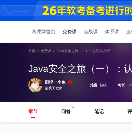
慕课网首页
免费课
实战课
体系课
发
首页
免费课
Java安全之旅（一）：认证与授权"
Java安全之旅（一）：
剽悍一小兔
难度
初级
时长
2
全栈工程师
6
章节
问答
笔记
评