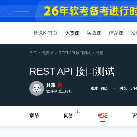
慕课网首页
免费课
实战课
体系课
发
首页
免费课
REST API 接口测试
笔记
REST API 接口测试
杜涵
难度
初级
时长
1小
软件测试工程师
113
章节
问答
笔记
评