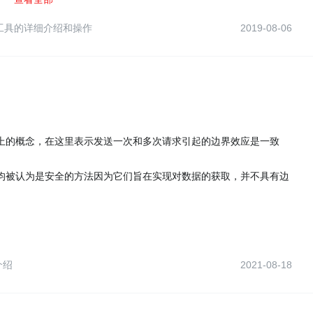
us code is 200"]=responseCode.code===200;
an工具的详细介绍和操作
2019-08-06
dy has id"]=responseBody.has("id")。
ookies，headers以及刚才设置的tests的测试结果是否通过。
个数学上的概念，在这里表示发送一次和多次请求引起的边界效应是一致
IONS 均被认为是安全的方法因为它们旨在实现对数据的获取，并不具有边
I介绍
2021-08-18