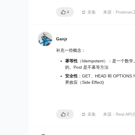
检查返回http状态是不是200：tests ["http stat
采集
来源：
Postm
4
检查返回结果是不是包含id：tests["response bo
编辑完成后，点击发送，可以看到返回的bdy，c
Ganjr
补充一些概念：
幂等性
（Idempotent）：是一
的。Post 是不幕等方法
安全性
：GET、HEAD 和 OPT
界效应（Side Effect)
采集
来源：
Rest AP
2