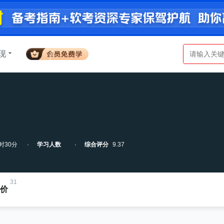
现
时30分
学习人数
综合评分
9.37
31
价