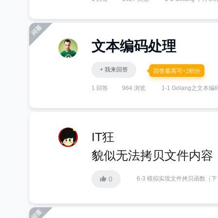
文本编码处理
+ 我来回答
回答最高可+2积分
1 回答
964 浏览
1-1 Golang之文
IT狂
貌似无法拷贝文件内容
0
6-3 模拟实现文件拷贝函数（下