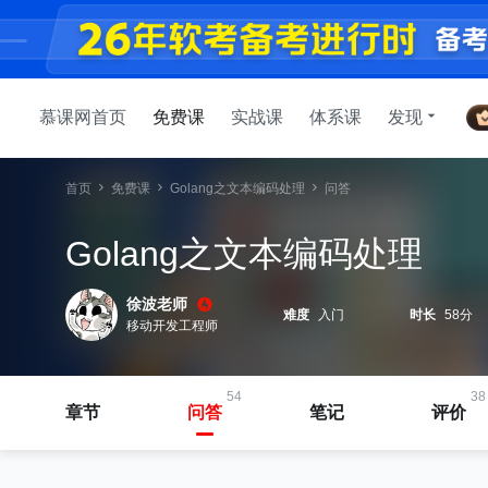
慕课网首页
免费课
实战课
体系课
发现
首页
免费课
Golang之文本编码处理
问答
Golang之文本编码处理
徐波老师
难度
入门
时长
58分
移动开发工程师
54
38
章节
问答
笔记
评价