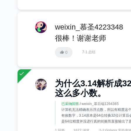
weixin_慕圣4223348
很棒！谢谢老师
0
7-1 总结
为什么3.14解析成
这么多小数。
已采纳回答
/
weixin_慕后端1264365
计算机无法精确表示浮点数，所以有精度这个
有效数字，3.14原本是64位转换32位计算
是64位精度并没进行真的转换而直接输出了原来
1 回答
1627 浏览
2-2 Golang 字符串