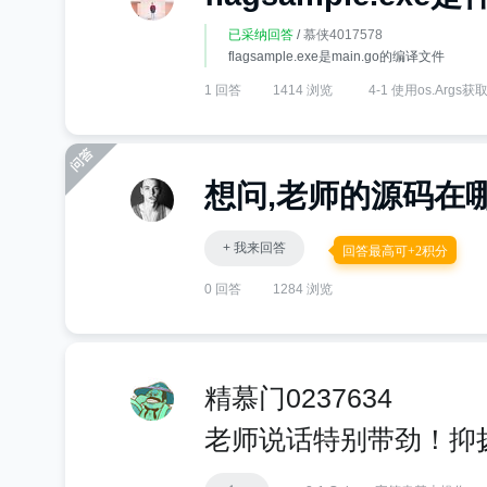
已采纳回答
/
慕侠4017578
flagsample.exe是main.go的编译文件
1 回答
1414 浏览
4-1 使用os.Args
想问,老师的源码在
+ 我来回答
回答最高可+2积分
0 回答
1284 浏览
精慕门0237634
老师说话特别带劲！抑