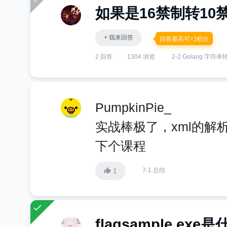
如果是16禁制转10
+ 我来回答
回答最高可+2积分
2 回答
1304 浏览
2-2 Golang 字符串
PumpkinPie_
实战棒极了，xml的解
下个课程
1
7-1 总结
flagsample.exe