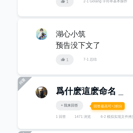
1
2-1 Golang 字符串基本操作
湖心小筑
预告没下文了
1
7-1 总结
爲什麽這麽命名 _
+ 我来回答
回答最高可+2积分
1 回答
1471 浏览
6-2 模拟实现文件