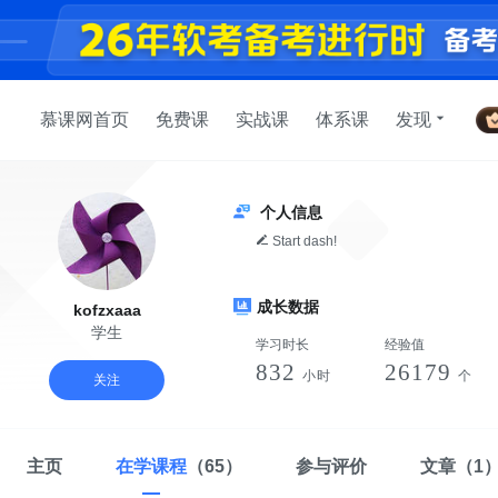
慕课网首页
免费课
实战课
体系课
发现
个人信息
Start dash!
成长数据
kofzxaaa
学生
学习时长
经验值
832
26179
小时
个
关注
主页
在学课程
（65）
参与评价
文章
（1