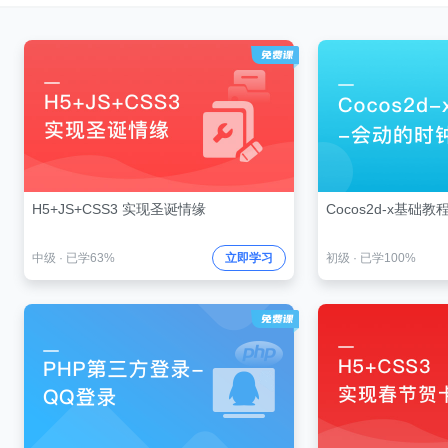
H5+JS+CSS3 实现圣诞情缘
Cocos2d-x基础
中级
·
已学63%
立即学习
初级
·
已学100%