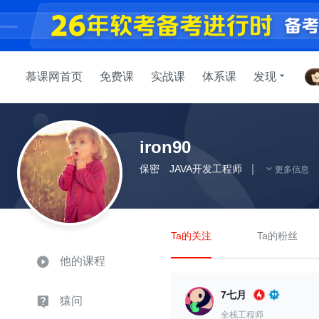
慕课网首页
免费课
实战课
体系课
发现
iron90
保密
JAVA开发工程师
更多信息
Ta的关注
Ta的粉丝
他的课程
7七月
猿问
全栈工程师