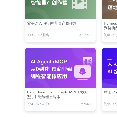
零基础 AI 漫剧智能量产创作营
Herm
到架构
初级
·
78人报名
￥1299.00
初级
·
6
LangChain+ LangGraph+MCP+大模
腾讯 Co
型，打造编程智能体
初级
·
475人报名
￥699.00
初级
·
6