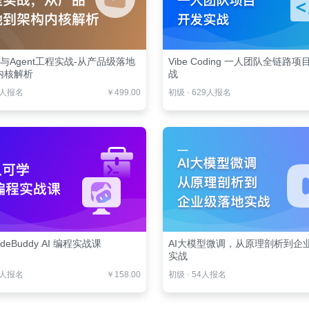
es与Agent工程实战-从产品级落地
Vibe Coding 一人团队全链路
内核解析
战
3人报名
￥499.00
初级
·
629人报名
deBuddy AI 编程实战课
AI大模型微调，从原理剖析到企
实战
6人报名
￥158.00
初级
·
54人报名