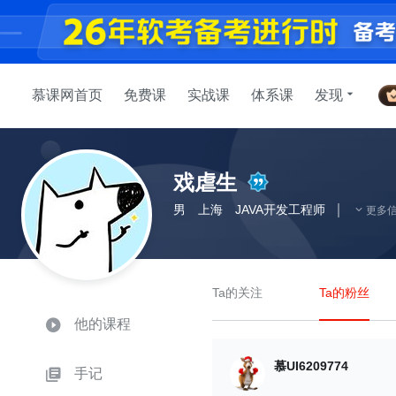
慕课网首页
免费课
实战课
体系课
发现
戏虐生
男
上海
JAVA开发工程师
更多
Ta的关注
Ta的粉丝
他的课程
慕UI6209774
手记