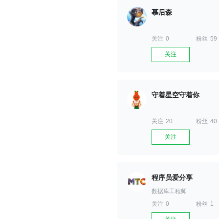
慕后森
关注
0
粉丝
59
关注
守着星空守着你
关注
20
粉丝
40
关注
程序员爱分享
数据库工程师
关注
0
粉丝
1