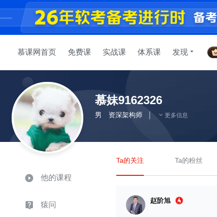
慕课网首页
免费课
实战课
体系课
发现
慕妹9162326
男
资深架构师
更多信息
Ta的关注
Ta的粉丝
他的课程
赵阶旭
猿问