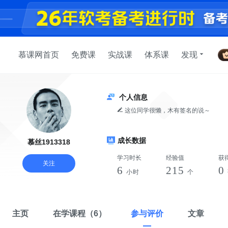
慕课网首页
免费课
实战课
体系课
发现
个人信息
这位同学很懒，木有签名的说～
成长数据
慕丝1913318
学习时长
经验值
获
关注
6
215
0
小时
个
主页
在学课程
（6）
参与评价
文章