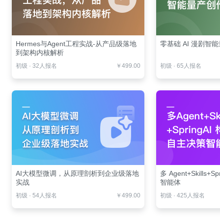
Hermes与Agent工程实战-从产品级落地
零基础 AI 漫剧智
到架构内核解析
初级
·
32人报名
￥499.00
初级
·
65人报名
AI大模型微调，从原理剖析到企业级落地
多 Agent+Skills
实战
智能体
初级
·
54人报名
￥499.00
初级
·
425人报名