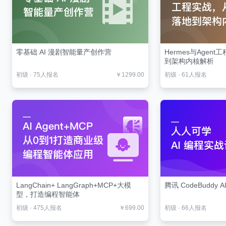
零基础 AI 漫剧智能量产创作营
Hermes与Agen
到架构内核解析
初级
·
75人报名
￥1299.00
初级
·
61人报名
LangChain+ LangGraph+MCP+大模
腾讯 CodeBuddy 
型，打造编程智能体
初级
·
475人报名
￥699.00
初级
·
66人报名