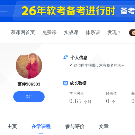
慕课网首页
免费课
实战课
体系课
发现
个人信息
这位同学很懒，木有签名的说～
成长数据
慕仰506333
学习时长
经验值
获
关注
0.65
0
小时
个
主页
在学课程
参与评价
文章