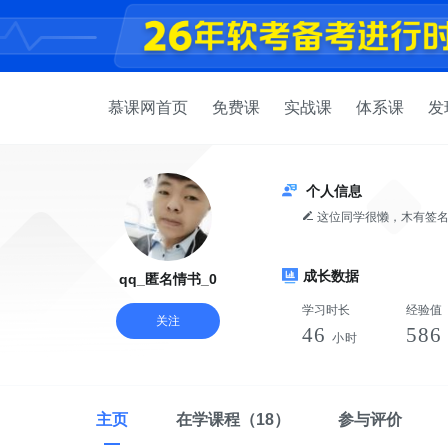
慕课网首页
免费课
实战课
体系课
发
个人信息
这位同学很懒，木有签
成长数据
qq_匿名情书_0
学习时长
经验值
关注
46
586
小时
主页
在学课程
（18）
参与评价