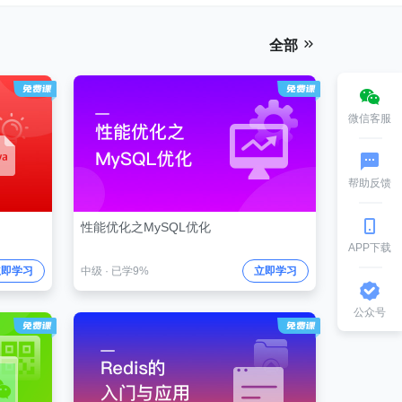
全部
微信客服
帮助反馈
性能优化之MySQL优化
APP下载
立即学习
中级
·
已学9%
立即学习
公众号