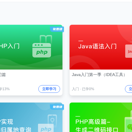
门篇
Java入门第一季（IDEA工具）
学13%
立即学习
入门
·
已学0%