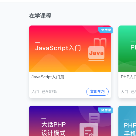
在学课程
JavaScript入门篇
PHP入
入门
·
已学57%
立即学习
入门
·
已