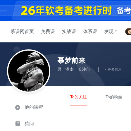
慕课网首页
免费课
实战课
体系课
发现
慕梦前来
男
湖南
长沙市
更多信息
Ta的关注
Ta的粉丝
他的课程
猿问