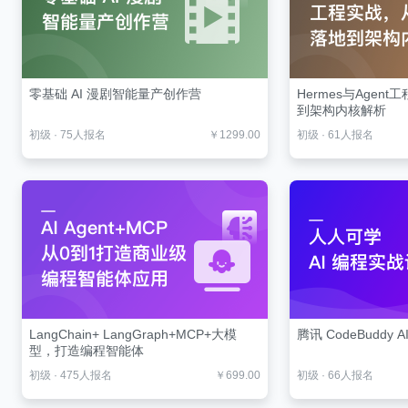
零基础 AI 漫剧智能量产创作营
Hermes与Agen
到架构内核解析
初级
·
75人报名
￥1299.00
初级
·
61人报名
LangChain+ LangGraph+MCP+大模
腾讯 CodeBuddy 
型，打造编程智能体
初级
·
475人报名
￥699.00
初级
·
66人报名